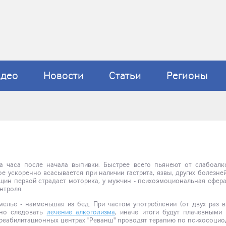
идео
Новости
Статьи
Регионы
а часа после начала выпивки. Быстрее всего пьянеют от слабоалк
ое ускоренно всасывается при наличии гастрита, язвы, других болезне
щин первой страдает моторика, у мужчин - психоэмоциональная сфер
нтроля.
мелье - наименьшая из бед. При частом употреблении (от двух раз 
жно следовать
лечение алкоголизма
, иначе итоги будут плачевными 
 В реабилитационных центрах "Реванш" проводят терапию по психосоци