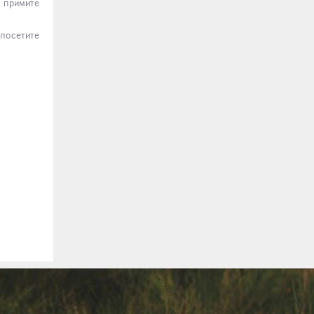
 примите
 посетите