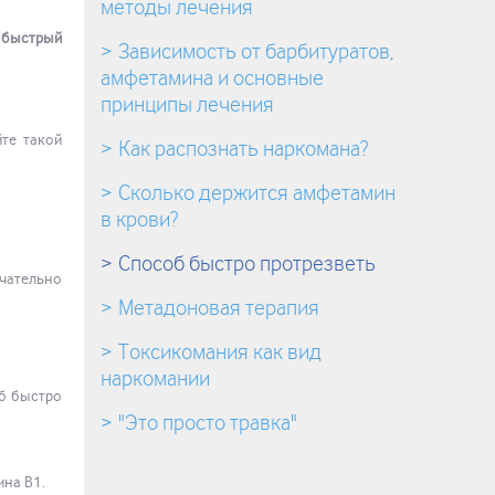
методы лечения
ь
быстрый
Зависимость от барбитуратов,
амфетамина и основные
принципы лечения
йте такой
Как распознать наркомана?
Сколько держится амфетамин
в крови?
Способ быстро протрезветь
нчательно
Метадоновая терапия
.
Токсикомания как вид
наркомании
об быстро
"Это просто травка"
.
на В1.