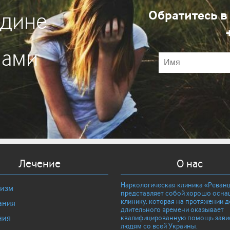
Обратитесь в
едине
мами
Лечение
О нас
Наркологическая клиника «Реван
лизм
представляет собой хорошо осн
клинику, которая на протяжении 
ания
длительного времени оказывает
ния
квалифицированную помощь зав
людям со всей Украины.