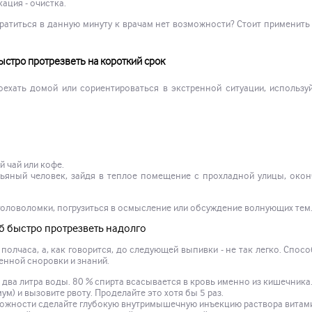
ация - очистка.
братиться в данную минуту к врачам нет возможности? Стоит применит
стро протрезветь на короткий срок
ехать домой или сориентироваться в экстренной ситуации, использу
й чай или кофе.
Пьяный человек, зайдя в теплое помещение с прохладной улицы, око
 головоломки, погрузиться в осмысление или обсуждение волнующих тем
б быстро протрезветь надолго
олчаса, а, как говорится, до следующей выпивки - не так легко. Спос
ленной сноровки и знаний.
 два литра воды. 80 % спирта всасывается в кровь именно из кишечника
м) и вызовите рвоту. Проделайте это хотя бы 5 раз.
можности сделайте глубокую внутримышечную инъекцию раствора витами