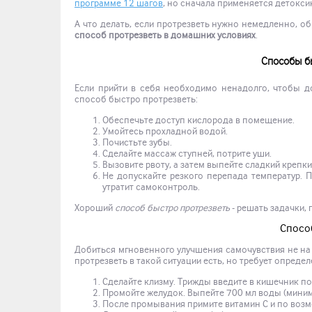
программе 12 шагов
, но сначала применяется детоксик
А что делать, если протрезветь нужно немедленно, о
способ протрезветь в домашних условиях
.
Способы бы
Если прийти в себя необходимо ненадолго, чтобы до
способ быстро протрезветь:
Обеспечьте доступ кислорода в помещение.
Умойтесь прохладной водой.
Почистьте зубы.
Сделайте массаж ступней, потрите уши.
Вызовите рвоту, а затем выпейте сладкий крепки
Не допускайте резкого перепада температур. 
утратит самоконтроль.
Хороший
способ быстро протрезветь
- решать задачки,
Спосо
Добиться мгновенного улучшения самочувствия не на п
протрезветь в такой ситуации есть, но требует опреде
Сделайте клизму. Трижды введите в кишечник по
Промойте желудок. Выпейте 700 мл воды (миниму
После промывания примите витамин С и по воз