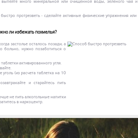
 выпейте много минеральной или очищенной воды, зеленого чая и
 быстро протрезветь - сделайте активные физические упражнения или
жно ли избежать похмелья?
когда застолье осталось позади, а
но больно, нужно позаботиться о
 таблетки активированного угля.
вайте.
уголь (из расчета таблетка на 10
озавтракайте и старайтесь пить
лучше не пить алкогольные напитки
атитесь в наркоцентр.