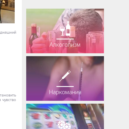
годняшний
Алкоголизм
Наркомания
становить
я чувство