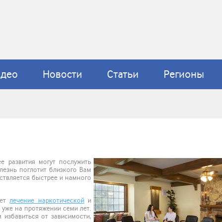
идео
Новости
Статьи
Регионы
е развития могут послужить
лезнь поглотит близкого Вам
ествляется быстрее и намного
яет
лечение наркотической
и
уже на протяжении семи лет.
 избавиться от зависимости,