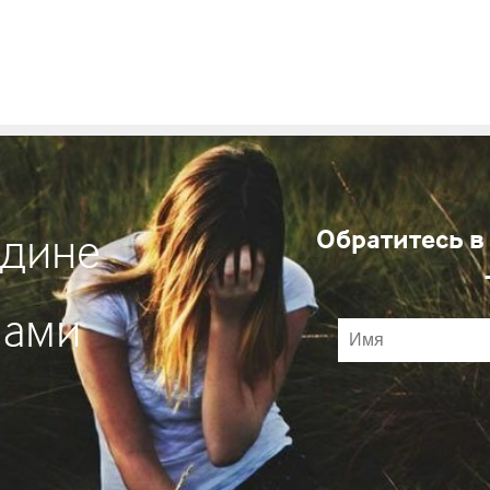
Обратитесь в
едине
мами