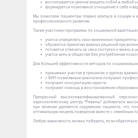
воспитывается умение владеть собой в любой с
формируется позитивное отношение к себе и ве
Мы помогаем пациентам плавно влиться в социум и а
профессионального развития.
Также участники программы по социальной адаптации
учатся определять свои жизненные приоритеты 
обучаются принятию важных решений при возни
готовятся отвечать за свои поступки и жизнь в ц
учатся жить в обществе без употребления псих
Для большей эффективности методов по социализации
принимают участие в тренингах и группах взаим
с ВИЧ-позитивным диагнозом получают профес
получают консультацию юриста;
получают помощь в восстановлении образовани
Прекрасный высококвалифицированный персона
наркологическому центру "Реванш" добиваться высо
при лечении уделяется окружению пациента, что по
оптимальную модель поведения вместе с семейным п
Любую зависимость можно победить, если обратиться 