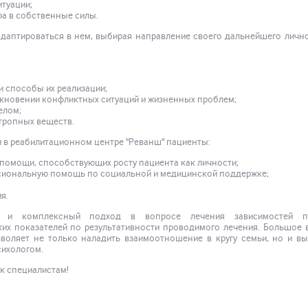
итуации;
ра в собственные силы.
даптироваться в нем, выбирая направление своего дальнейшего личн
:
и способы их реализации;
кновении конфликтных ситуаций и жизненных проблем;
елом;
отропных веществ.
 в реабилитационном центре "Реванш" пациенты:
опомощи, способствующих росту пациента как личности;
сиональную помощь по социальной и медицинской поддержке;
я.
л и комплексный подход в вопросе лечения зависимостей по
ких показателей по результативности проводимого лечения. Большое
зволяет не только наладить взаимоотношение в кругу семьи, но и в
сихологом.
к специалистам!