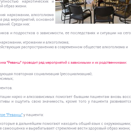
упностью наркотических и
й образ жизни.
ия наркомании, алкоголизма
я ряд мероприятий, основной
аний. Среди них:
ков и подростков о зависимости, ее последствиях и ситуации на се
аркомании, игромании и алкоголизма;
действующих распространению в современном обществе алкоголизма и
ка "Реванш" проводит ряд мероприятий с зависимыми и их родственниками:
дующая повторная социализация (ресоциализация);
исимых;
иентов.
итации нарко и алкозависимых помогает бывшим пациентам вновь вос
тивы и ощутить свою значимость, кроме того у пациента развиваетс
тре "Реванш"
у пациента:
которые в дальнейшем помогают находить общий язык с окружающими;
я самооценка и вырабатывает стремление вести здоровый образ жизни;