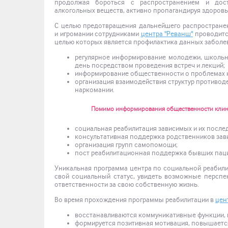
продолжая бороться с распространением и дост
алкогольных веществ, активно пропагандируя здоровы
С целью предотвращения дальнейшего распространен
и игромании сотрудниками
центра "Реванш"
проводитс
целью которых является профилактика данных заболев
регулярное информирование молодежи, школьни
день посредством проведения встреч и лекций;
информирование общественности о проблемах н
организация взаимодействия структур противо
наркомании.
Помимо информирования общественности клини
социальная реабилитация зависимых и их после
консультативная поддержка родственников зав
организация групп самопомощи;
пост реабилитационная поддержка бывших пац
Уникальная программа центра по социальной реабил
свой социальный статус, увидеть возможные перспек
ответственности за свою собственную жизнь.
Во время прохождения программы реабилитации в
цен
восстанавливаются коммуникативные функции, 
формируется позитивная мотивация, повышаетс