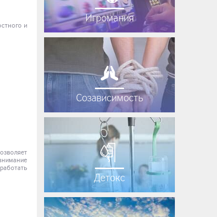
Игромания
остного и
Созависимость
зволяет
 внимание
ыработать
Детокс