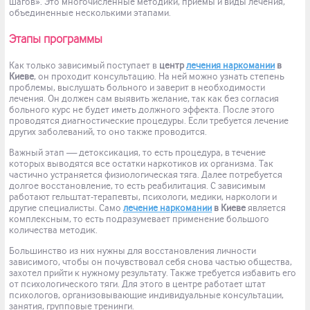
шагов». Это многочисленные методики, приемы и виды лечения,
объединенные несколькими этапами.
Этапы программы
Как только зависимый поступает в
центр
лечения наркомании
в
Киеве
, он проходит консультацию. На ней можно узнать степень
проблемы, выслушать больного и заверит в необходимости
лечения. Он должен сам выявить желание, так как без согласия
больного курс не будет иметь должного эффекта. После этого
проводятся диагностические процедуры. Если требуется лечение
других заболеваний, то оно также проводится.
Важный этап — детоксикация, то есть процедура, в течение
которых выводятся все остатки наркотиков их организма. Так
частично устраняется физиологическая тяга. Далее потребуется
долгое восстановление, то есть реабилитация. С зависимым
работают гельштат-терапевты, психологи, медики, наркологи и
другие специалисты. Само
лечение наркомании
в Киеве
является
комплексным, то есть подразумевает применение большого
количества методик.
Большинство из них нужны для восстановления личности
зависимого, чтобы он почувствовал себя снова частью общества,
захотел прийти к нужному результату. Также требуется избавить его
от психологического тяги. Для этого в центре работает штат
психологов, организовывающие индивидуальные консультации,
занятия, групповые тренинги.