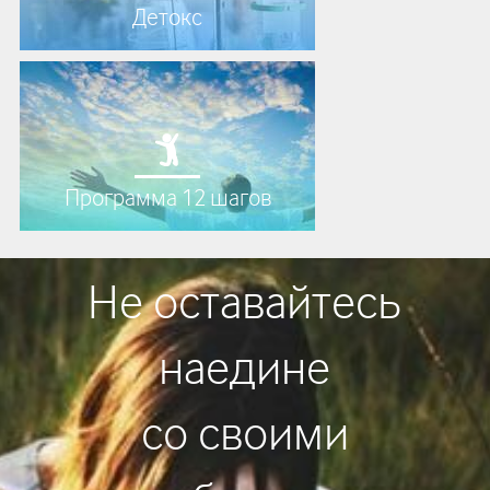
Детокс
Программа 12 шагов
Не оставайтесь
наедине
со своими