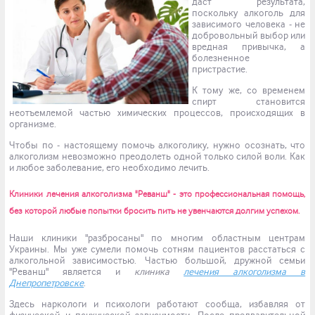
даст результата,
поскольку алкоголь для
зависимого человека - не
добровольный выбор или
вредная привычка, а
болезненное
пристрастие.
К тому же, со временем
спирт становится
неотъемлемой частью химических процессов, происходящих в
организме.
Чтобы по - настоящему помочь алкоголику, нужно осознать, что
алкоголизм невозможно преодолеть одной только силой воли. Как
и любое заболевание, его необходимо лечить.
Клиники лечения алкоголизма
"Реванш" - это профессиональная помощь,
без которой любые попытки бросить пить не увенчаются долгим успехом.
Наши клиники "разбросаны" по многим областным центрам
Украины. Мы уже сумели помочь сотням пациентов расстаться с
алкогольной зависимостью. Частью большой, дружной семьи
"Реванш" является и
клиника
лечения алкоголизма в
Днепропетровске
.
Здесь наркологи и психологи работают сообща, избавляя от