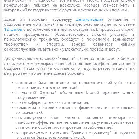
физической и психической зависимости. После предварительной
консультации пациент на несколько месяцев уезжает жить в
загородный коттедж вместе с другими алкозависимыми людьми.
Здесь он проходит процедуру
детоксикации
(очищение и
оздоровление организма) и длительную реабилитацию по системе
12 шагов
с дополнением в виде психотерапии. В процессе лечения
пациент прослушивает образовательные лекции, участвует в
психологических тренингах, беседует с психологом, занимается
творчеством и спортом, заново осваивает навыки
самообслуживания, активно и увлекательно проводит досуг.
Центр лечения алкоголизма
"Реванш" в Днепропетровске выбирают
люди, которым небезразличны собственные комфорт, репутация и
будущее. Наша клиника отличается от других реабилитационных
центров тем, что лечение здесь проходит:
анонимно (мы не ставим на наркологический учёт и не
разглашаем данные пациентов);
в уютной бытовой обстановке (долой мрачные стены
госучреждений);
в атмосфере поддержки и понимания;
комплексно (излечивается и физическая, и психическая
зависимость);
индивидуально (для каждого пациента подбираются
наиболее эффективные методы лечения, учитываются черты
личности и особенности протекания заболевания);
с применением принципа "равный - равному" (в терапии
участвуют бывшие алкозависимые);