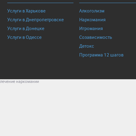
Услуги в Харькове
Алкоголизм
Услуги в Днепропетровске
Наркомания
Услуги в Донецке
Игромания
Услуги в Одессе
Созависимость
Детокс
Программа 12 шагов
лечение наркомании