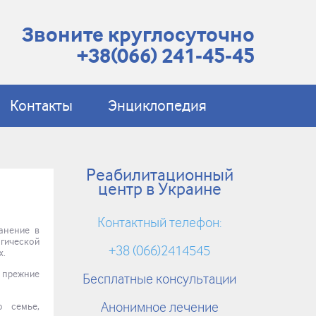
Звоните круглосуточно
+38(066) 241-45-45
Контакты
Энциклопедия
Реабилитационный
центр в Украине
Контактный телефон:
анение в
огической
+38 (066)2414545
х.
е прежние
Бесплатные консультации
Анонимное лечение
о семье,