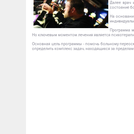
Далее врач 
состояние б
На основани
индивидуальн
Программа м
Но ключевым моментом лечения является психотерапия 
Основная цель программы - помочь больному переосм
определить комплекс задач, находящихся за пределам