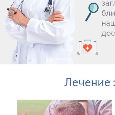
за
бл
на
дос
Лечение 