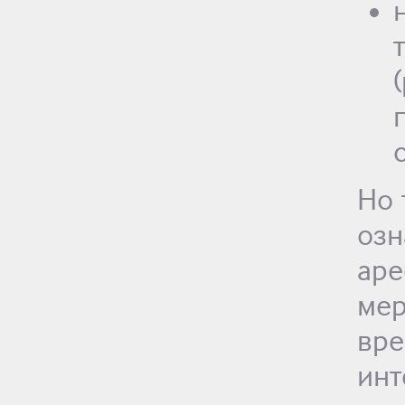
Но 
озн
аре
ме
вр
инт