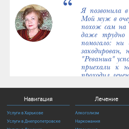
Я позвонила в
Мой муж в очер
похож сам на 
даже трудно 
помогало: ни 
закодирован, 
"Реванша" успо
приехали к н
проходил лечен
Здесь я впервы
итоге мы с м
центру за пр
Навигация
Лечение
человечность.
Услуги в Харькове
Алкоголизм
Услуги в Днепропетровске
Наркомания