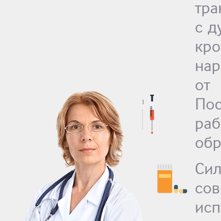
тра
с д
кро
нар
от
По
ра
обр
Си
со
ис