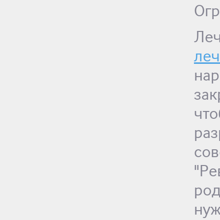
Огр
Ле
ле
на
за
чт
ра
со
"Р
род
ну