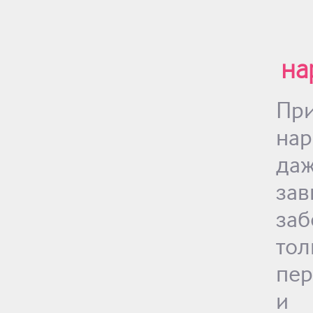
на
П
нар
да
за
за
тол
пе
и 