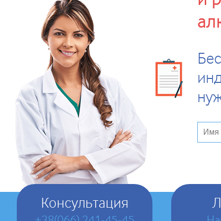
ал
Бес
инд
ну
Консультация
Л
+38(066) 241-45-45
На