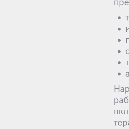
пре
На
ра
вк
те