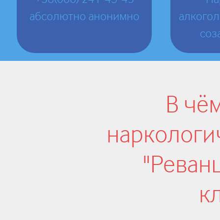
абсолютно анонимно
алкогол
соз
В чё
наркологи
"Реванш
к