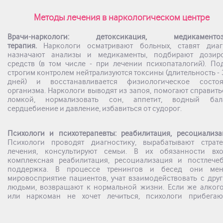
Методы лечения в наркологическом центре
Врачи-наркологи: детоксикация, медикаментоз
терапия.
Наркологи осматривают больных, ставят диаг
назначают анализы и медикаменты, подбирают дозир
средств (в том числе - при лечении психопаталогий). По
строгим контролем нейтрализуются токсины (длительность - 3
дней) и восстанавливается физиологическое состоя
организма. Наркологи выводят из запоя, помогают справить
ломкой, нормализовать сон, аппетит, водный бала
сердцебиение и давление, избавиться от судорог.
Психологи и психотерапевты: реабилитация, ресоциализа
Психологи проводят диагностику, вырабатывают страт
лечения, консультируют семьи. В их обязанности вхо
комплексная реабилитация, ресоциализация и постлече
поддержка. В процессе тренингов и бесед они мен
мировосприятие пациентов, учат взаимодействовать с дру
людьми, возвращают к нормальной жизни. Если же алког
или наркоман не хочет лечиться, психологи прибега