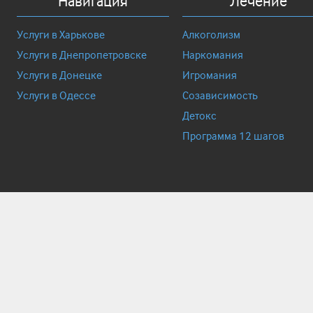
Навигация
Лечение
Услуги в Харькове
Алкоголизм
Услуги в Днепропетровске
Наркомания
Услуги в Донецке
Игромания
Услуги в Одессе
Созависимость
Детокс
Программа 12 шагов